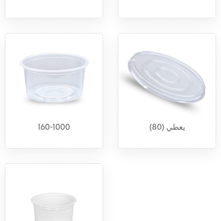
يغطي (80)
160-1000