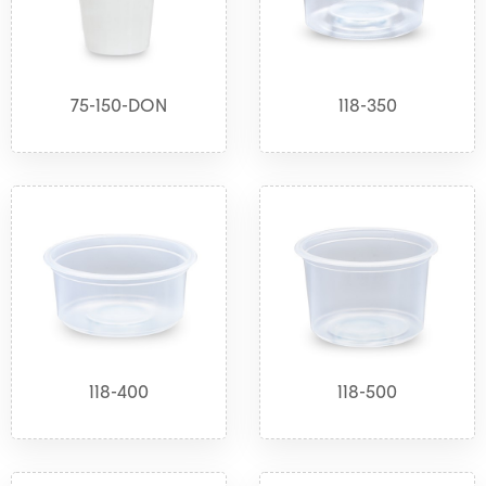
75-150-DON
118-350
118-400
118-500