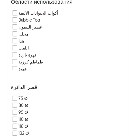
Области использования
أكواب الحيوانات الأليفة
Bubble Tea
عصير الليمون
مخلل
هذا
اللفت
قهوة باردة
طماطم كرزية
قهوة
اللبن المخفوق
جعة
قطر الدائرة
شعر البنات
دراجي كاندي
75 Ø
زبادي الفواكه
80 Ø
كوكتيل
95 Ø
كاتشب، مايونيز
110 Ø
مربى
118 Ø
سحق
132 Ø