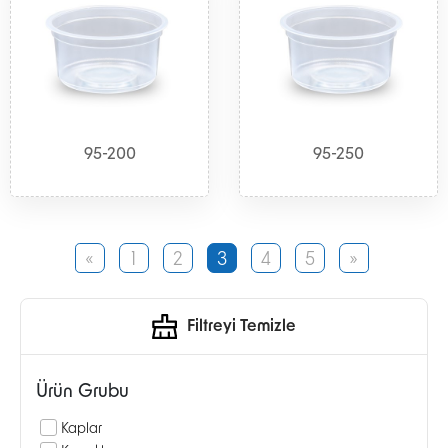
95-200
95-250
«
1
2
3
4
5
»
«
»
Filtreyi Temizle
Ürün Grubu
Kaplar