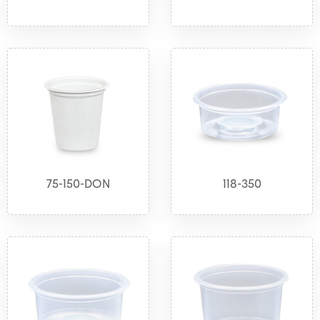
75-150-DON
118-350