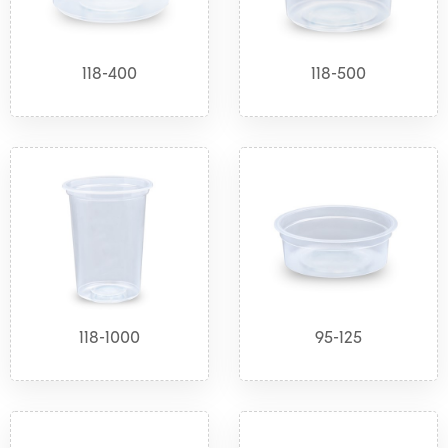
118-400
118-500
118-1000
95-125