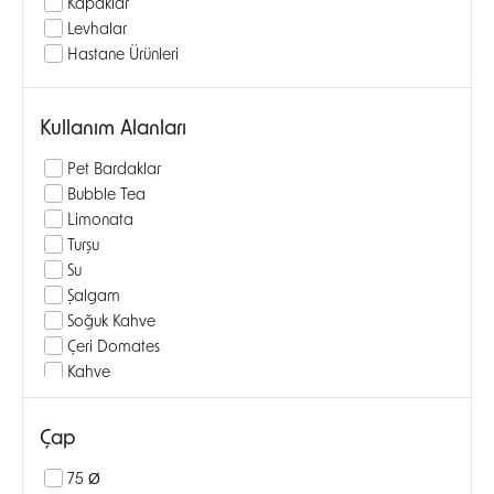
Kapaklar
Levhalar
Hastane Ürünleri
Kullanım Alanları
Pet Bardaklar
Bubble Tea
Limonata
Turşu
Su
Şalgam
Soğuk Kahve
Çeri Domates
Kahve
Milkshake
Bira
Çap
Pamuk Şekeri
Draje Şeker
75 Ø