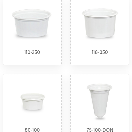
110-250
118-350
80-100
75-100-DON